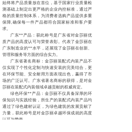
始终将产品质量放在首位，基于国家行业质量检
测基础上制定出更严格的企业内控标准，通过严
格的质量控制体系，为消费者选购产品提供多重
保障
,确保每一件产品都符合国家标准和客户要
求。
广东**产品：获此称号是广东省对金莎丽优
质产品的高度认可与荣誉表彰。代表了
金莎丽
在
广东制造业的**水平，还展现了金莎丽在创新、
管理和服务等方面的综合实力。
广东省著名商标：
金莎丽
装配式内装产品不
仅实现了个性化定制与快速安装的完美结合，更
在环保节能、安全耐用方面表现出色，赢得了市
场的广泛认可。广东省著名商标的获得，是对金
莎丽在装配式内装领域卓越贡献的权威肯定。
绿色环保**产品：
金莎丽
不仅具备深厚的环
保知识与实践经验，所生产的装配式内装产品均
通过了绿色建材认证，为绿色建筑的发展贡献了
力量，获此称号是对金莎丽卓越环保成就的高度
认可与赞誉。
再创辉煌，
谱写
精彩篇章