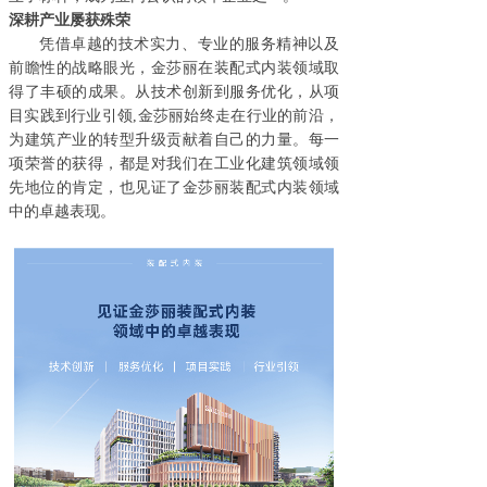
深耕产业屡获殊荣
凭借卓越的技术实力、专业的服务精神以及
前瞻性的战略眼光
，金莎丽
在
装配式内装
领域取
得了丰硕的成果。从技术创新到服务优化
，
从项
目实践到行业引领
,
金莎丽
始终走在行业的前沿
，
为建筑产业的转型升级贡献着自己的力量。每一
项荣誉的获得
，
都是对我们在工业化建筑领域领
先地位的肯定
，
也见证了
金莎丽装配式内装领域
中的卓越表现。